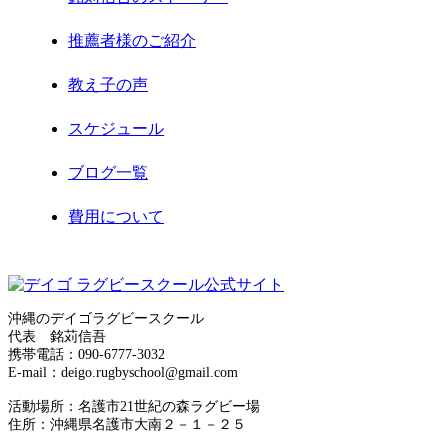
2021年2月
推薦者様のご紹介
2021年1月
教え子の声
2020年12月
スケジュール
2020年11月
ブログ一覧
2020年8月
費用について
2020年7月
お問合せ
2020年6月
サイトマップ
2020年5月
沖縄のデイゴラグビースクール
代表 銘苅信吾
運営者情報
携帯電話：090-6777-3032
2020年4月
E-mail：deigo.rugbyschool@gmail.com
プライバシーポリシー
2020年3月
活動場所：名護市21世紀の森ラグビー場
住所：沖縄県名護市大南２－１－２５
2020年2月