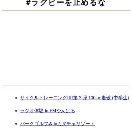
#ラグビーを止めるな
スペシャルイベント開催！
2021.12.23
最新記事
サイクルトレーニング🚴‍♀️第３弾 100km走破 (中学生)
ラジオ体験 in FMやんばる
パークゴルフ⛳️ inカヌチャリゾート