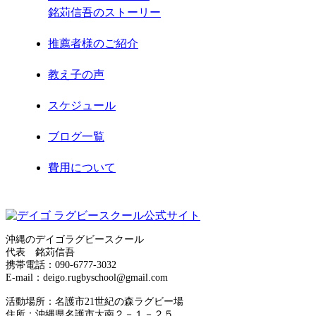
銘苅信吾のストーリー
2021年2月
推薦者様のご紹介
2021年1月
教え子の声
2020年12月
スケジュール
2020年11月
ブログ一覧
2020年8月
費用について
2020年7月
お問合せ
2020年6月
サイトマップ
2020年5月
沖縄のデイゴラグビースクール
代表 銘苅信吾
運営者情報
携帯電話：090-6777-3032
2020年4月
E-mail：deigo.rugbyschool@gmail.com
プライバシーポリシー
2020年3月
活動場所：名護市21世紀の森ラグビー場
住所：沖縄県名護市大南２－１－２５