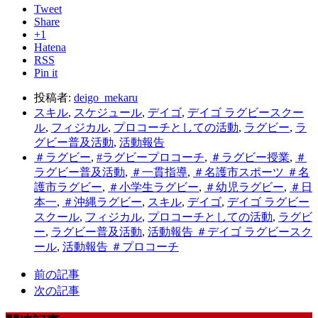
Tweet
Share
+1
Hatena
RSS
Pin it
投稿者:
deigo_mekaru
スキル
,
スケジュール
,
デイゴ
,
デイゴ ラグビースクー
ル
,
フィジカル
,
プロコーチとしての活動
,
ラグビー
,
ラ
グビー普及活動
,
活動報告
＃ラグビー
,
#ラグビープロコーチ
,
＃ラグビー授業
,
＃
ラグビー普及活動
,
＃一貫指導
,
＃名護市スポーツ ＃名
護市ラグビー
,
＃小学生ラグビー
,
＃幼児ラグビー
,
＃日
本一
,
＃沖縄ラグビー
,
スキル
,
デイゴ
,
デイゴ ラグビー
スクール
,
フィジカル
,
プロコーチとしての活動
,
ラグビ
ー
,
ラグビー普及活動
,
活動報告 ＃デイゴ ラグビースク
ール
,
活動報告 ＃プロコーチ
前の記事
次の記事