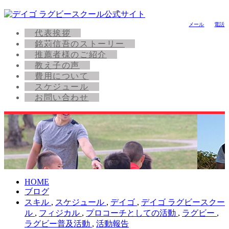
メール
電話
代表挨拶
銘苅信吾のストーリー
推薦者様のご紹介
教え子の声
費用について
スケジュール
お問い合わせ
HOME
ブログ
スキル
,
スケジュール
,
デイゴ
,
デイゴ ラグビースクー
ル
,
フィジカル
,
プロコーチとしての活動
,
ラグビー
,
ラグビー普及活動
,
活動報告