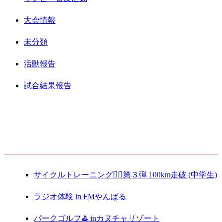
大会情報
未分類
活動報告
試合結果報告
最新記事
サイクルトレーニング🚴‍♀️第３弾 100km走破 (中学生)
ラジオ体験 in FMやんばる
パークゴルフ⛳️ inカヌチャリゾート