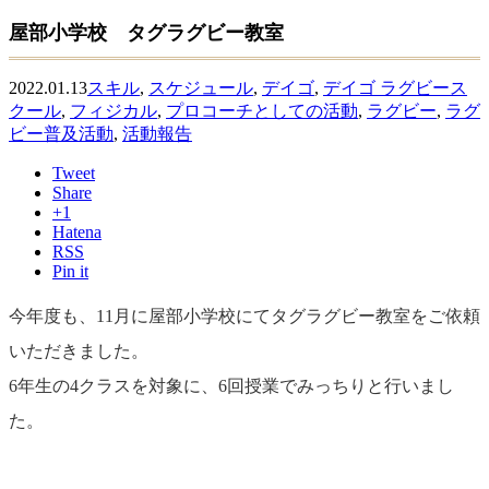
屋部小学校 タグラグビー教室
2022.01.13
スキル
,
スケジュール
,
デイゴ
,
デイゴ ラグビース
クール
,
フィジカル
,
プロコーチとしての活動
,
ラグビー
,
ラグ
ビー普及活動
,
活動報告
Tweet
Share
+1
Hatena
RSS
Pin it
今年度も、11月に屋部小学校にてタグラグビー教室をご依頼
いただきました。
6年生の4クラスを対象に、6回授業でみっちりと行いまし
た。