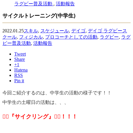
ラグビー普及活動
,
活動報告
サイクルトレーニング(中学生)
2022.01.25
スキル
,
スケジュール
,
デイゴ
,
デイゴ ラグビース
クール
,
フィジカル
,
プロコーチとしての活動
,
ラグビー
,
ラグ
ビー普及活動
,
活動報告
Tweet
Share
+1
Hatena
RSS
Pin it
今回ご紹介するのは、中学生の活動の様子です！！
中学生の土曜日の活動は、、、
🚴‍♀️『サイクリング』🚴‍♀️！！！