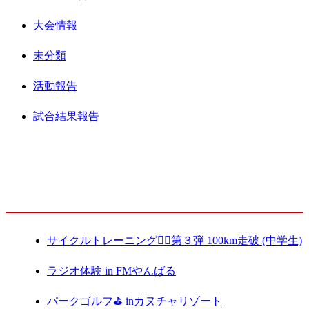
大会情報
未分類
活動報告
試合結果報告
最新記事
サイクルトレーニング🚴‍♀️第３弾 100km走破 (中学生)
ラジオ体験 in FMやんばる
パークゴルフ⛳️ inカヌチャリゾート