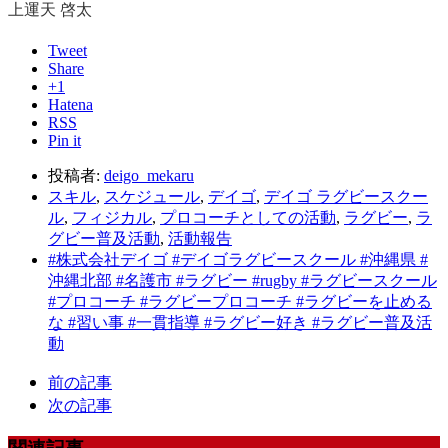
上運天 啓太
Tweet
Share
+1
Hatena
RSS
Pin it
投稿者:
deigo_mekaru
スキル
,
スケジュール
,
デイゴ
,
デイゴ ラグビースクー
ル
,
フィジカル
,
プロコーチとしての活動
,
ラグビー
,
ラ
グビー普及活動
,
活動報告
#株式会社デイゴ #デイゴラグビースクール #沖縄県 #
沖縄北部 #名護市 #ラグビー #rugby #ラグビースクール
#プロコーチ #ラグビープロコーチ #ラグビーを止める
な #習い事 #一貫指導 #ラグビー好き #ラグビー普及活
動
前の記事
次の記事