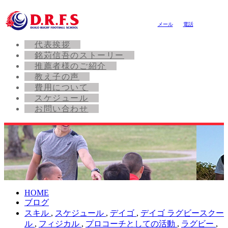
メール
電話
代表挨拶
銘苅信吾のストーリー
推薦者様のご紹介
教え子の声
費用について
スケジュール
お問い合わせ
HOME
ブログ
スキル
,
スケジュール
,
デイゴ
,
デイゴ ラグビースクー
ル
,
フィジカル
,
プロコーチとしての活動
,
ラグビー
,