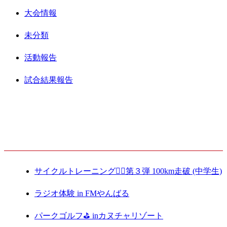
大会情報
未分類
活動報告
試合結果報告
最新記事
サイクルトレーニング🚴‍♀️第３弾 100km走破 (中学生)
ラジオ体験 in FMやんばる
パークゴルフ⛳️ inカヌチャリゾート