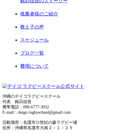
銘苅信吾のストーリー
2021年2月
推薦者様のご紹介
2021年1月
教え子の声
2020年12月
スケジュール
2020年11月
ブログ一覧
2020年8月
費用について
2020年7月
お問合せ
2020年6月
サイトマップ
2020年5月
沖縄のデイゴラグビースクール
代表 銘苅信吾
運営者情報
携帯電話：090-6777-3032
2020年4月
E-mail：deigo.rugbyschool@gmail.com
プライバシーポリシー
2020年3月
活動場所：名護市21世紀の森ラグビー場
住所：沖縄県名護市大南２－１－２５