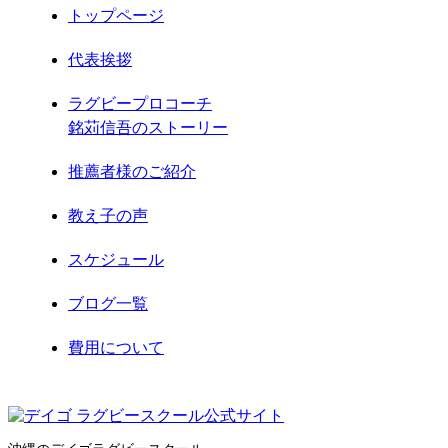
2021年5月
トップページ
2021年4月
代表挨拶
2021年3月
ラグビープロコーチ
銘苅信吾のストーリー
2021年2月
推薦者様のご紹介
2021年1月
教え子の声
2020年12月
スケジュール
2020年11月
ブログ一覧
2020年8月
費用について
2020年7月
お問合せ
2020年6月
サイトマップ
2020年5月