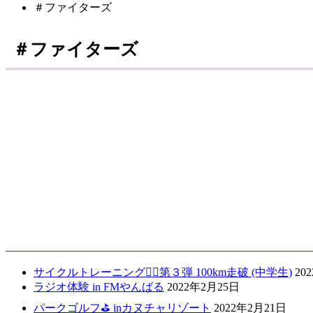
＃ファイターズ
＃ファイターズ
清宮幸太郎選手！！
2021.01.16
最新記事
サイクルトレーニング🚴‍♀️第３弾 100km走破 (中学生)
20
ラジオ体験 in FMやんばる
2022年2月25日
パークゴルフ⛳️ inカヌチャリゾート
2022年2月21日