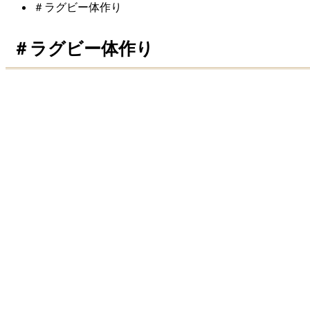
＃ラグビー体作り
＃ラグビー体作り
DNS公認アドバイザー認定！！
2021.02.13
プロ野球選手の栄養サポート
2021.02.06
栄養補給！！