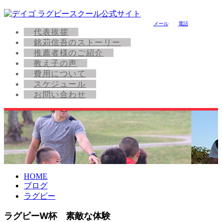
メール
電話
代表挨拶
銘苅信吾のストーリー
推薦者様のご紹介
教え子の声
費用について
スケジュール
お問い合わせ
HOME
ブログ
ラグビー
ラグビーW杯 素敵な体験