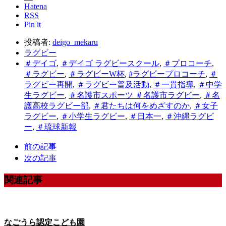
Hatena
RSS
Pin it
投稿者:
deigo_mekaru
ラグビー
＃デイゴ
,
＃デイゴ ラグビースクール
,
＃プロコーチ
,
＃ラグビー
,
＃ラグビーW杯
,
#ラグビープロコーチ
,
＃
ラグビー再開
,
＃ラグビー普及活動
,
＃一貫指導
,
＃中学
生ラグビー
,
＃名護市スポーツ ＃名護市ラグビー
,
＃名
護高校ラグビー部
,
＃君たちは何をめざすのか
,
＃女子
ラグビー
,
＃小学生ラグビー
,
＃日本一
,
＃沖縄ラグビ
ー
,
＃琉球新報
前の記事
次の記事
関連記事
なごうら認定こども園