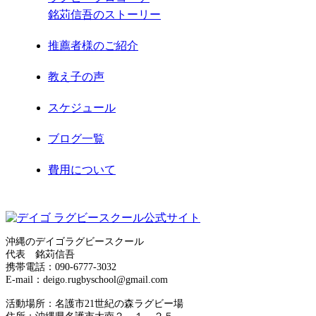
銘苅信吾のストーリー
2021年2月
推薦者様のご紹介
2021年1月
教え子の声
2020年12月
スケジュール
2020年11月
ブログ一覧
2020年8月
費用について
2020年7月
お問合せ
2020年6月
サイトマップ
2020年5月
沖縄のデイゴラグビースクール
代表 銘苅信吾
運営者情報
携帯電話：090-6777-3032
2020年4月
E-mail：deigo.rugbyschool@gmail.com
プライバシーポリシー
2020年3月
活動場所：名護市21世紀の森ラグビー場