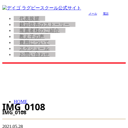
メール
電話
代表挨拶
銘苅信吾のストーリー
推薦者様のご紹介
教え子の声
費用について
スケジュール
お問い合わせ
HOME
IMG_0108
IMG_0108
2021.05.28