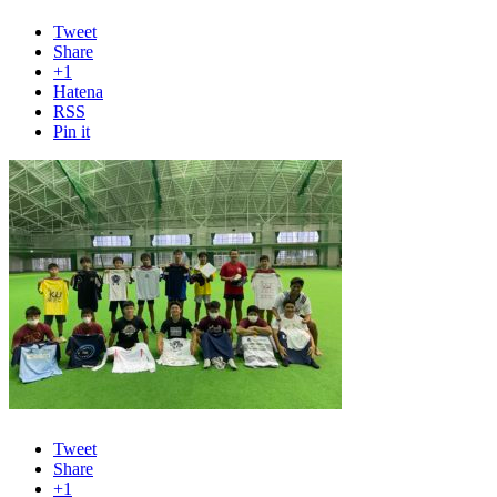
Tweet
Share
+1
Hatena
RSS
Pin it
Tweet
Share
+1