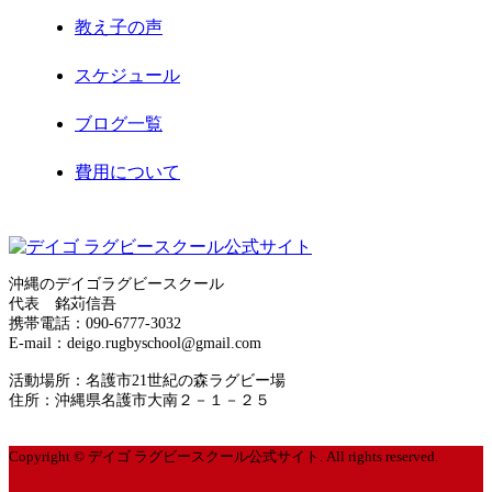
教え子の声
2020年12月
スケジュール
2020年11月
ブログ一覧
2020年8月
費用について
2020年7月
お問合せ
2020年6月
サイトマップ
2020年5月
沖縄のデイゴラグビースクール
代表 銘苅信吾
運営者情報
携帯電話：090-6777-3032
2020年4月
E-mail：deigo.rugbyschool@gmail.com
プライバシーポリシー
2020年3月
活動場所：名護市21世紀の森ラグビー場
住所：沖縄県名護市大南２－１－２５
2020年2月
Copyright © デイゴ ラグビースクール公式サイト. All rights reserved.
2020年1月