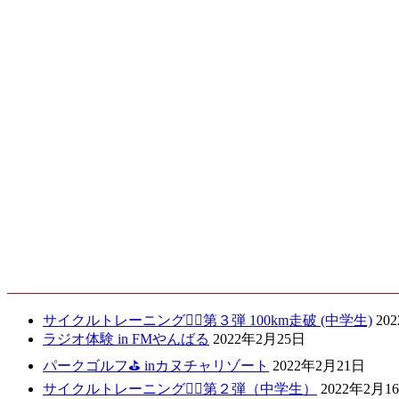
子供預かり支援
2020.03.13
最新記事
サイクルトレーニング🚴‍♀️第３弾 100km走破 (中学生)
20
ラジオ体験 in FMやんばる
2022年2月25日
パークゴルフ⛳️ inカヌチャリゾート
2022年2月21日
サイクルトレーニング🚴‍♀️第２弾（中学生）
2022年2月1