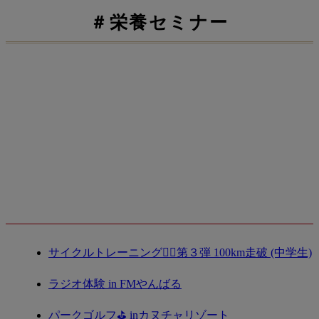
＃栄養セミナー
栄養講座
2020.05.12
最新記事
サイクルトレーニング🚴‍♀️第３弾 100km走破 (中学生)
ラジオ体験 in FMやんばる
パークゴルフ⛳️ inカヌチャリゾート