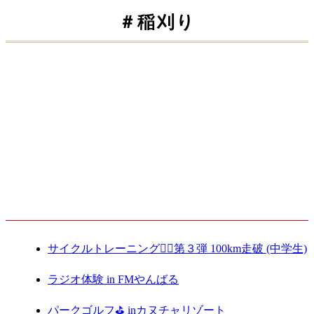
＃稲刈り
稲刈り体験
2020.11.23
最新記事
サイクルトレーニング🚴‍♀️第３弾 100km走破 (中学生)
ラジオ体験 in FMやんばる
パークゴルフ⛳️ inカヌチャリゾート