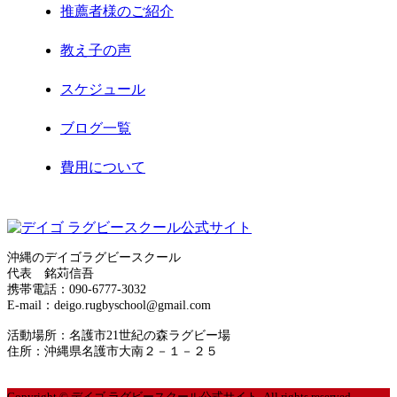
推薦者様のご紹介
2021年1月
教え子の声
2020年12月
スケジュール
2020年11月
ブログ一覧
2020年8月
費用について
2020年7月
お問合せ
2020年6月
サイトマップ
2020年5月
沖縄のデイゴラグビースクール
代表 銘苅信吾
運営者情報
携帯電話：090-6777-3032
2020年4月
E-mail：deigo.rugbyschool@gmail.com
プライバシーポリシー
2020年3月
活動場所：名護市21世紀の森ラグビー場
住所：沖縄県名護市大南２－１－２５
2020年2月
Copyright © デイゴ ラグビースクール公式サイト. All rights reserved.