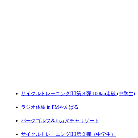
2019.05.25
タグ(ミニ)ラグビー授業
2019.02.20
最新記事
サイクルトレーニング🚴‍♀️第３弾 100km走破 (中学生)
ラジオ体験 in FMやんばる
パークゴルフ⛳️ inカヌチャリゾート
サイクルトレーニング🚴‍♀️第２弾（中学生）