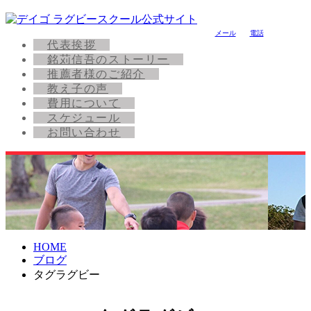
メール
電話
代表挨拶
銘苅信吾のストーリー
推薦者様のご紹介
教え子の声
費用について
スケジュール
お問い合わせ
HOME
ブログ
タグラグビー