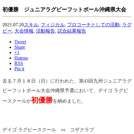
初優勝 ジュニアラグビーフットボール沖縄県大会
2021.07.20
スキル
,
フィジカル
,
プロコーチとしての活動
,
ラグ
ビー
,
大会情報
,
活動報告
,
試合結果報告
Tweet
Share
+1
Hatena
RSS
Pin it
去る７月１８日（日）に行われた、第43回九州ジュニアラグ
ビーフットボール大会沖縄県予選において、デイゴ ラグビ
初優勝
ースクールが
を納めました。
デイゴ ラグビースクール vs コザクラブ