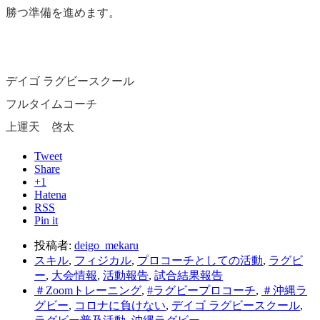
勝つ準備を進めます。
デイゴ ラグビースクール
フルタイムコーチ
上運天 啓太
Tweet
Share
+1
Hatena
RSS
Pin it
投稿者:
deigo_mekaru
スキル
,
フィジカル
,
プロコーチとしての活動
,
ラグビ
ー
,
大会情報
,
活動報告
,
試合結果報告
＃Zoomトレーニング
,
#ラグビープロコーチ
,
＃沖縄ラ
グビー
,
コロナに負けない
,
デイゴ ラグビースクール
,