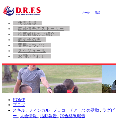
メール
電話
代表挨拶
銘苅信吾のストーリー
推薦者様のご紹介
教え子の声
費用について
スケジュール
お問い合わせ
HOME
ブログ
スキル
,
フィジカル
,
プロコーチとしての活動
,
ラグビ
ー
,
大会情報
,
活動報告
,
試合結果報告