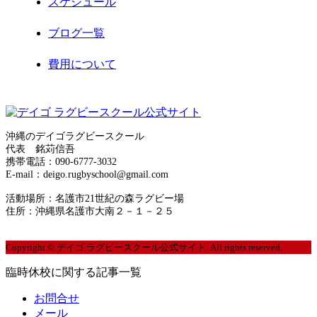
スケジュール
2020年11月
ブログ一覧
2020年8月
費用について
2020年7月
お問合せ
2020年6月
サイトマップ
2020年5月
沖縄のデイゴラグビースクール
代表 銘苅信吾
運営者情報
携帯電話：090-6777-3032
2020年4月
E-mail：deigo.rugbyschool@gmail.com
プライバシーポリシー
2020年3月
活動場所：名護市21世紀の森ラグビー場
住所：沖縄県名護市大南２－１－２５
2020年2月
Copyright © デイゴ ラグビースクール公式サイト. All rights reserved.
2020年1月
臨時休校に関する記事一覧
2019年12月
お問合せ
メール