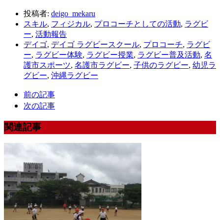
投稿者:
deigo_mekaru
スキル
,
フィジカル
,
プロコーチとしての活動
,
ラグビ
ー
,
活動報告
デイゴ
,
デイゴ ラグビースクール
,
プロコーチ
,
ラグビ
ー
,
ラグビー体験
,
ラグビー授業
,
ラグビー普及活動
,
名
護市スポーツ
,
名護市ラグビー
,
子供のラグビー
,
幼児ラ
グビー
,
沖縄ラグビー
前の記事
次の記事
関連記事