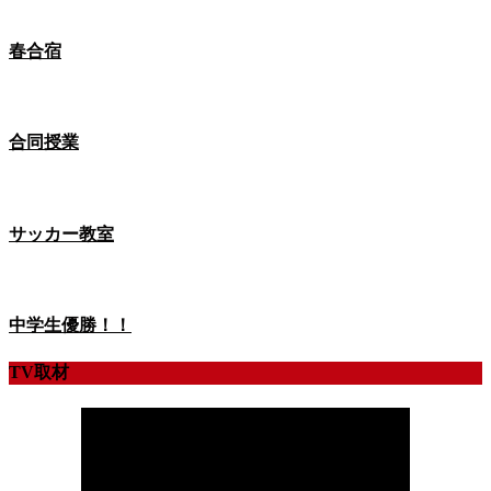
春合宿
合同授業
サッカー教室
中学生優勝！！
TV取材