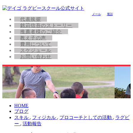
メール
電話
代表挨拶
銘苅信吾のストーリー
推薦者様のご紹介
教え子の声
費用について
スケジュール
お問い合わせ
HOME
ブログ
スキル
,
フィジカル
,
プロコーチとしての活動
,
ラグビ
ー
,
活動報告