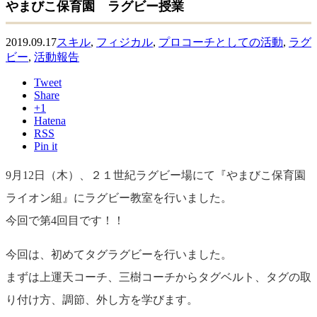
やまびこ保育園 ラグビー授業
2019.09.17
スキル
,
フィジカル
,
プロコーチとしての活動
,
ラグ
ビー
,
活動報告
Tweet
Share
+1
Hatena
RSS
Pin it
9月12日（木）、２１世紀ラグビー場にて『
やまびこ保育園
ライオン組』にラグビー教室を行いました。
今回で第4回目です！！
今回は、初めてタグラグビーを行いました。
まずは上運天コーチ、三樹コーチからタグベルト、タグの取
り付け方、調節、外し方を学びます。