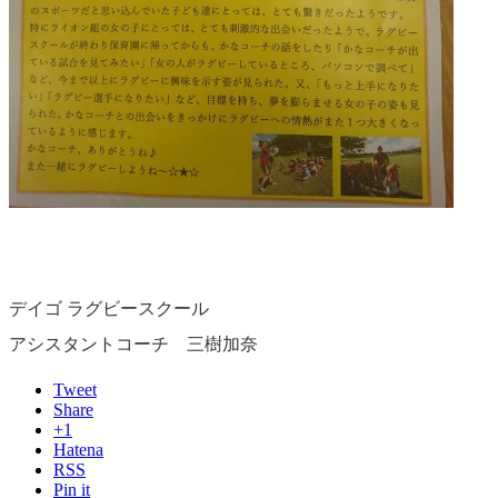
デイゴ ラグビースクール
アシスタントコーチ 三樹加奈
Tweet
Share
+1
Hatena
RSS
Pin it