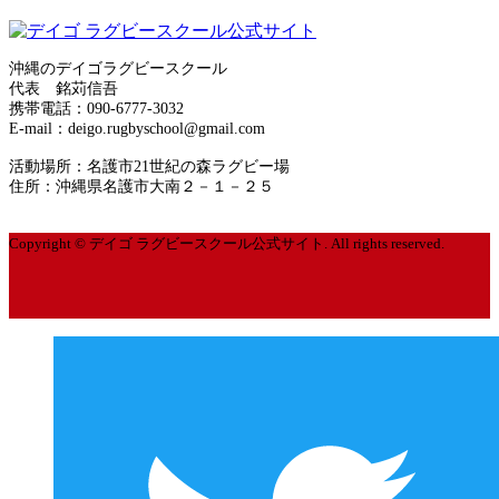
お問合せ
2020年6月
サイトマップ
2020年5月
沖縄のデイゴラグビースクール
代表 銘苅信吾
運営者情報
携帯電話：090-6777-3032
2020年4月
E-mail：deigo.rugbyschool@gmail.com
プライバシーポリシー
2020年3月
活動場所：名護市21世紀の森ラグビー場
住所：沖縄県名護市大南２－１－２５
2020年2月
Copyright © デイゴ ラグビースクール公式サイト. All rights reserved.
2020年1月
2019年12月
2019年10月
2019年9月
2019年8月