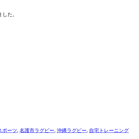
ました。
スポーツ
,
名護市ラグビー
,
沖縄ラグビー
,
自宅トレーニング