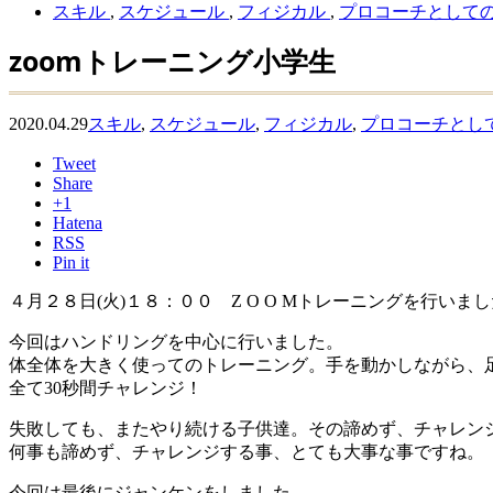
スキル
,
スケジュール
,
フィジカル
,
プロコーチとして
zoomトレーニング小学生
2020.04.29
スキル
,
スケジュール
,
フィジカル
,
プロコーチとし
Tweet
Share
+1
Hatena
RSS
Pin it
４月２８日(火)１８：００ Z O O Mトレーニングを行いま
今回はハンドリングを中心に行いました。
体全体を大きく使ってのトレーニング。手を動かしながら、
全て30秒間チャレンジ！
失敗しても、またやり続ける子供達。その諦めず、チャレン
何事も諦めず、チャレンジする事、とても大事な事ですね。
今回は最後にジャンケンをしました。