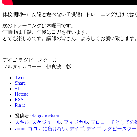
休校期間中に友達と遊べない子供達にトレーニングだけでは
次のトレーニングは木曜日です。
午前中は手話、午後はヨガを行います。
とても楽しみです。講師の皆さん、よろしくお願い致します
デイゴ ラグビースクール
フルタイムコーチ 伊良波 彰
Tweet
Share
+1
Hatena
RSS
Pin it
投稿者:
deigo_mekaru
スキル
,
スケジュール
,
フィジカル
,
プロコーチとしての
zoom
,
コロナに負けない
,
デイゴ
,
デイゴ ラグビースクー