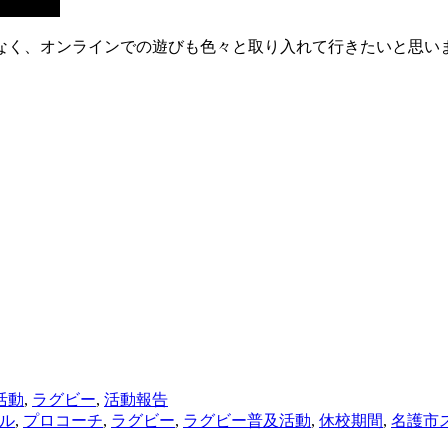
なく、オンラインでの遊びも色々と取り入れて行きたいと思い
。
活動
,
ラグビー
,
活動報告
ル
,
プロコーチ
,
ラグビー
,
ラグビー普及活動
,
休校期間
,
名護市