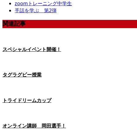
zoomトレーニング中学生
手話を学ぶ 第2弾
関連記事
スペシャルイベント開催！
タグラグビー授業
トライドリームカップ
オンライン講師 岡田選手！