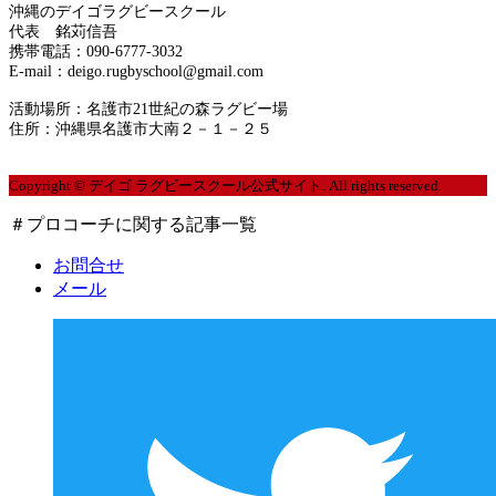
2020年5月
沖縄のデイゴラグビースクール
代表 銘苅信吾
運営者情報
携帯電話：090-6777-3032
2020年4月
E-mail：deigo.rugbyschool@gmail.com
プライバシーポリシー
2020年3月
活動場所：名護市21世紀の森ラグビー場
住所：沖縄県名護市大南２－１－２５
2020年2月
Copyright © デイゴ ラグビースクール公式サイト. All rights reserved.
2020年1月
＃プロコーチに関する記事一覧
2019年12月
お問合せ
メール
2019年10月
2019年9月
2019年8月
2019年7月
2019年6月