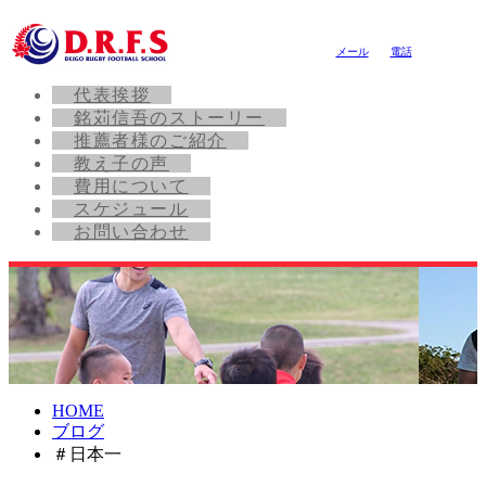
メール
電話
代表挨拶
銘苅信吾のストーリー
推薦者様のご紹介
教え子の声
費用について
スケジュール
お問い合わせ
HOME
ブログ
＃日本一