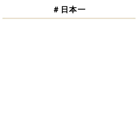
＃日本一
屋部小学校 タグラグビー教室
2022.01.13
スペシャルイベント開催！
2021.12.23
伊豆味小学校 タグラグビー教室