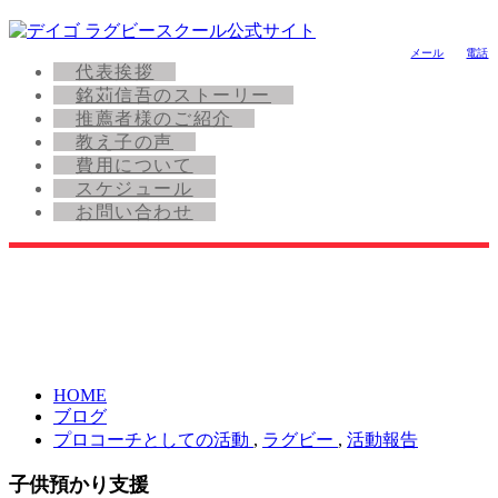
メール
電話
代表挨拶
銘苅信吾のストーリー
推薦者様のご紹介
教え子の声
費用について
スケジュール
お問い合わせ
HOME
ブログ
プロコーチとしての活動
,
ラグビー
,
活動報告
子供預かり支援