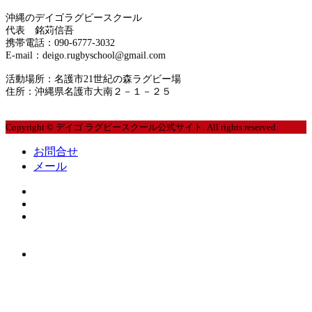
サイトマップ
2020年5月
沖縄のデイゴラグビースクール
代表 銘苅信吾
運営者情報
携帯電話：090-6777-3032
2020年4月
E-mail：deigo.rugbyschool@gmail.com
プライバシーポリシー
2020年3月
活動場所：名護市21世紀の森ラグビー場
住所：沖縄県名護市大南２－１－２５
2020年2月
Copyright © デイゴ ラグビースクール公式サイト. All rights reserved.
2020年1月
お問合せ
メール
2019年12月
2019年10月
2019年9月
2019年8月
2019年7月