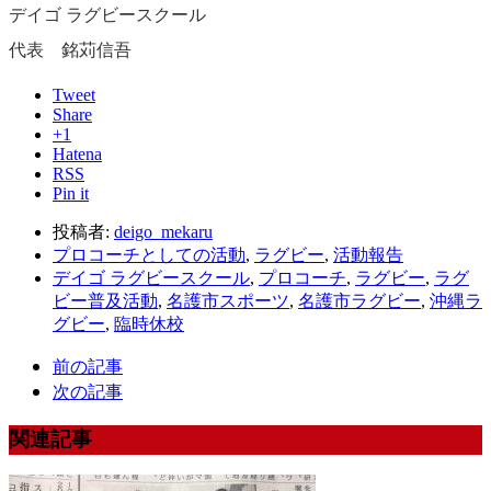
デイゴ ラグビースクール
代表 銘苅信吾
Tweet
Share
+1
Hatena
RSS
Pin it
投稿者:
deigo_mekaru
プロコーチとしての活動
,
ラグビー
,
活動報告
デイゴ ラグビースクール
,
プロコーチ
,
ラグビー
,
ラグ
ビー普及活動
,
名護市スポーツ
,
名護市ラグビー
,
沖縄ラ
グビー
,
臨時休校
前の記事
次の記事
関連記事